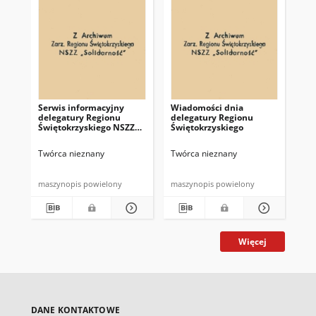
Serwis informacyjny
Wiadomości dnia
Uc
delegatury Regionu
delegatury Regionu
Re
Świętokrzyskiego NSZZ
Świętokrzyskiego
Św
"Solidarność"
"So
z d
Twórca nieznany
Twórca nieznany
Twó
maszynopis powielony
maszynopis powielony
mas
Więcej
DANE KONTAKTOWE