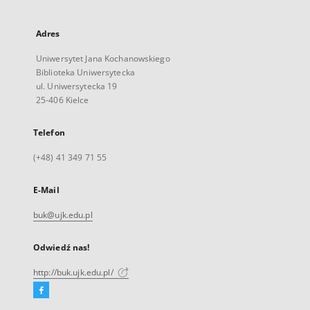
Adres
Uniwersytet Jana Kochanowskiego
Biblioteka Uniwersytecka
ul. Uniwersytecka 19
25-406 Kielce
Telefon
(+48) 41 349 71 55
E-Mail
buk@ujk.edu.pl
Odwiedź nas!
http://buk.ujk.edu.pl/
Facebook
Link