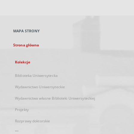
zewnętrzny,
otworzy
się
w
nowej
MAPA STRONY
karcie
Strona główna
Kolekcje
Biblioteka Uniwersytecka
Wydawnictwo Uniwersyteckie
Wydawnictwa własne Biblioteki Uniwersyteckiej
Projekty
Rozprawy doktorskie
...