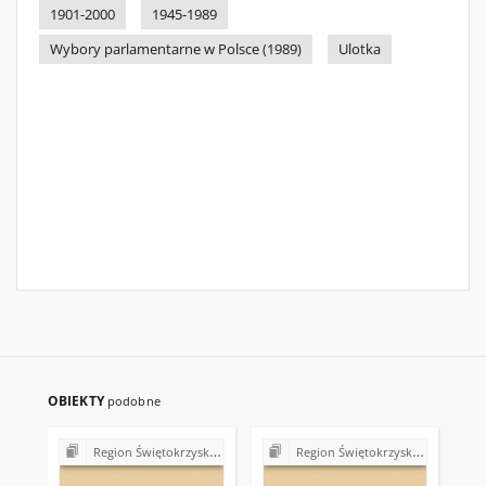
1901-2000
1945-1989
Wybory parlamentarne w Polsce (1989)
Ulotka
OBIEKTY
podobne
Region Świętokrzyski NSZZ "Solidarność". Delegatura Starachowice
Region Świętokrzyski NSZZ "Solidarność". Delegatura Starachowice