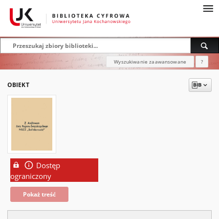
Wyszukiwanie zaawansowane
?
OBIEKT
Dostęp
ograniczony
Pokaż treść