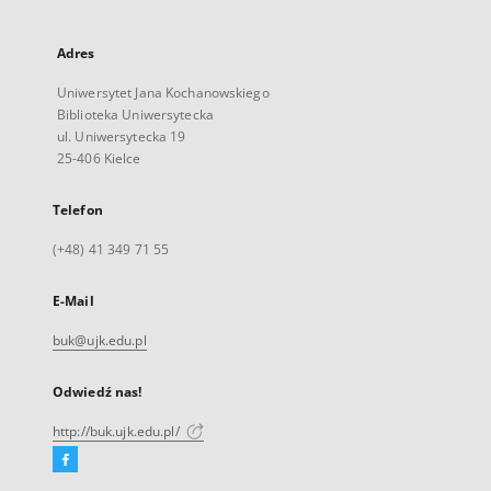
Adres
Uniwersytet Jana Kochanowskiego
Biblioteka Uniwersytecka
ul. Uniwersytecka 19
25-406 Kielce
Telefon
(+48) 41 349 71 55
E-Mail
buk@ujk.edu.pl
Odwiedź nas!
http://buk.ujk.edu.pl/
Facebook
Link