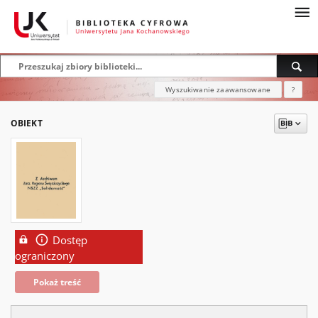
Wyszukiwanie zaawansowane
?
OBIEKT
Dostęp
ograniczony
Pokaż treść