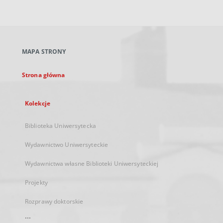
zewnętrzny,
otworzy
się
w
nowej
MAPA STRONY
karcie
Strona główna
Kolekcje
Biblioteka Uniwersytecka
Wydawnictwo Uniwersyteckie
Wydawnictwa własne Biblioteki Uniwersyteckiej
Projekty
Rozprawy doktorskie
...