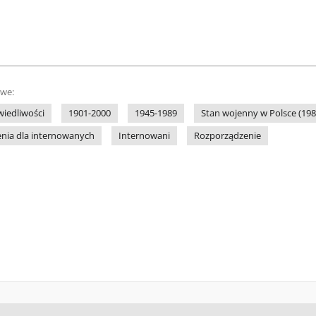
owe:
wiedliwości
1901-2000
1945-1989
Stan wojenny w Polsce (198
nia dla internowanych
Internowani
Rozporządzenie