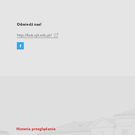
Odwiedź nas!
http://buk.ujk.edu.pl/
Facebook
Link
zewnętrzny,
otworzy
się
w
nowej
karcie
Historia przeglądania