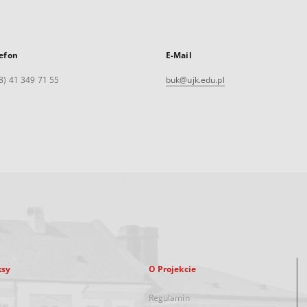
efon
E-Mail
8) 41 349 71 55
buk@ujk.edu.pl
ksy
O Projekcie
Regulamin