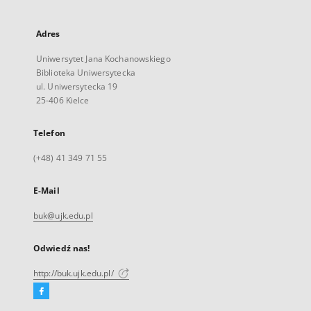
Adres
Uniwersytet Jana Kochanowskiego
Biblioteka Uniwersytecka
ul. Uniwersytecka 19
25-406 Kielce
Telefon
(+48) 41 349 71 55
E-Mail
buk@ujk.edu.pl
Odwiedź nas!
http://buk.ujk.edu.pl/
Facebook
Link