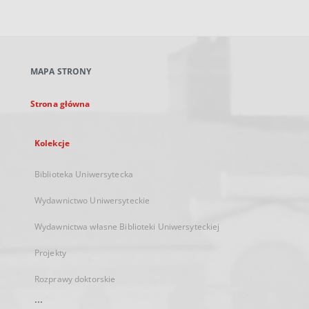
zewnętrzny,
otworzy
się
w
nowej
MAPA STRONY
karcie
Strona główna
Kolekcje
Biblioteka Uniwersytecka
Wydawnictwo Uniwersyteckie
Wydawnictwa własne Biblioteki Uniwersyteckiej
Projekty
Rozprawy doktorskie
...