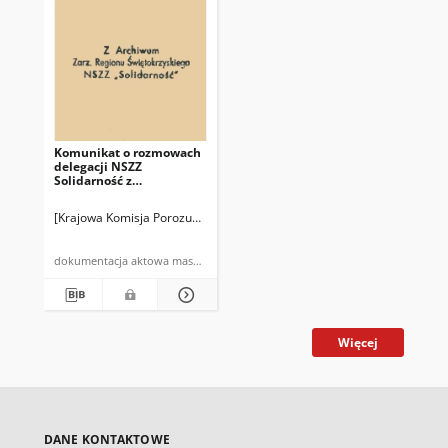
Komunikat o rozmowach
delegacji NSZZ
Solidarność z
przedstawicielami Rządu
w dniu 21.01.1981 r.
[Krajowa Komisja Porozumiewawcza NSZZ "Solidarność"]
dokumentacja aktowa maszynopis powielony
Więcej
DANE KONTAKTOWE