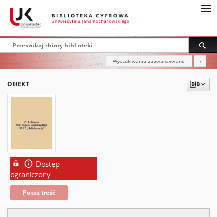
Wyszukiwanie zaawansowane
?
OBIEKT
Dostęp
ograniczony
Pokaż treść