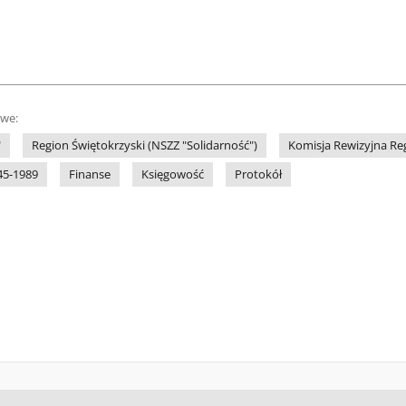
owe:
"
Region Świętokrzyski (NSZZ "Solidarność")
Komisja Rewizyjna Re
45-1989
Finanse
Księgowość
Protokół