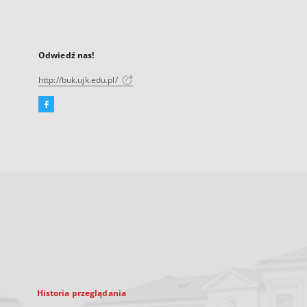
Odwiedź nas!
http://buk.ujk.edu.pl/
Facebook
Link
zewnętrzny,
otworzy
się
w
nowej
karcie
Historia przeglądania