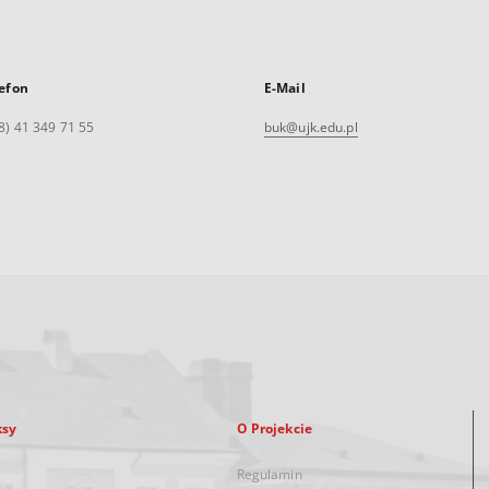
efon
E-Mail
8) 41 349 71 55
buk@ujk.edu.pl
ksy
O Projekcie
Regulamin