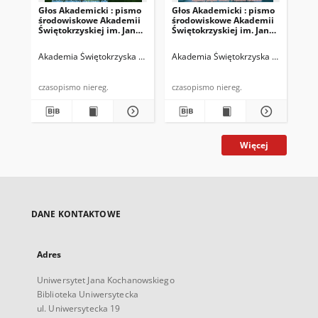
Głos Akademicki : pismo
Głos Akademicki : pismo
Gło
środowiskowe Akademii
środowiskowe Akademii
śr
Świętokrzyskiej im. Jana
Świętokrzyskiej im. Jana
Świ
Kochanowskiego w
Kochanowskiego w
Ko
Kielcach. 2007, R. XIV, nr
Kielcach. 2008, R. XV, nr 1
Kie
Akademia Świętokrzyska im. Jana Kochanowskiego (Kielce)
Akademia Świętokrzyska im. Jana Ko
Biskup, Rys
Aka
3 (52) : listopad 2007
(53) : marzec 2008
(40
20
czasopismo niereg.
czasopismo niereg.
Więcej
DANE KONTAKTOWE
Adres
Uniwersytet Jana Kochanowskiego
Biblioteka Uniwersytecka
ul. Uniwersytecka 19