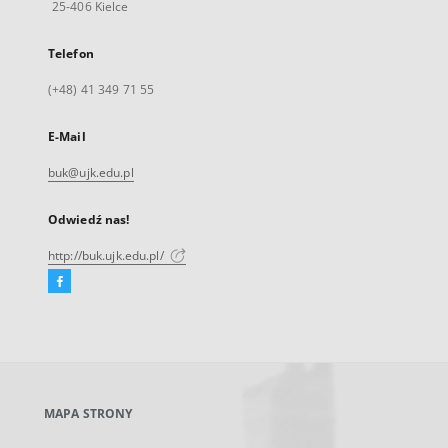
25-406 Kielce
Telefon
(+48) 41 349 71 55
E-Mail
buk@ujk.edu.pl
Odwiedź nas!
http://buk.ujk.edu.pl/
Facebook
Link
zewnętrzny,
otworzy
się
w
nowej
MAPA STRONY
karcie