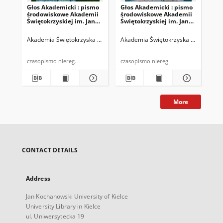
Głos Akademicki : pismo
Głos Akademicki : pismo
Gło
środowiskowe Akademii
środowiskowe Akademii
śr
Świętokrzyskiej im. Jana
Świętokrzyskiej im. Jana
Świ
Kochanowskiego w
Kochanowskiego w
Ko
Kielcach. 2007, R. XIV, nr
Kielcach. 2008, R. XV, nr 1
Kie
Akademia Świętokrzyska im. Jana Kochanowskiego (Kielce)
Akademia Świętokrzyska im. Jana Ko
Biskup, Rys
Aka
3 (52) : listopad 2007
(53) : marzec 2008
(40
20
czasopismo niereg.
czasopismo niereg.
More
CONTACT DETAILS
Address
Jan Kochanowski University of Kielce
University Library in Kielce
ul. Uniwersytecka 19