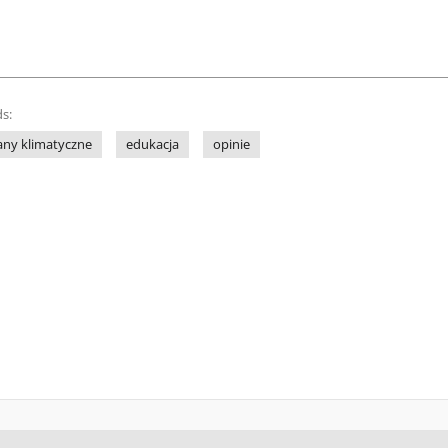
s:
any klimatyczne
edukacja
opinie