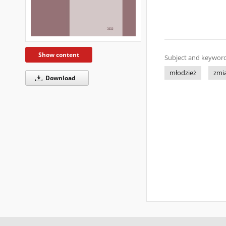
Show content
Subject and keyword
młodzież
zmi
Download