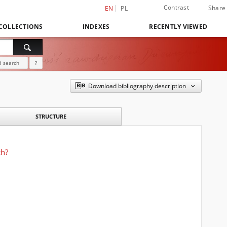
Contrast
Share
EN
PL
COLLECTIONS
INDEXES
RECENTLY VIEWED
 search
?
Download bibliography description
STRUCTURE
ch?