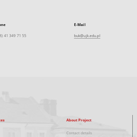
one
E-Mail
8) 41 349 71 55
buk@ujk.edu.pl
xes
About Project
Contact details