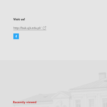
Visit us!
http://buk.ujk.edu.pl/
Facebook
External
link,
will
open
in
a
new
tab
Recently viewed