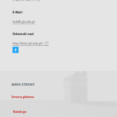
E-Mail
buk@ujk.edu.pl
Odwiedź nas!
http://buk.ujk.edu.pl/
Facebook
Link
zewnętrzny,
otworzy
się
w
nowej
MAPA STRONY
karcie
Strona główna
Kolekcje