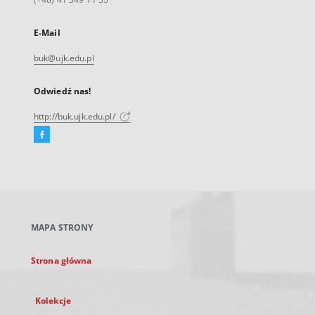
E-Mail
buk@ujk.edu.pl
Odwiedź nas!
http://buk.ujk.edu.pl/
Facebook
Link
zewnętrzny,
otworzy
się
w
nowej
MAPA STRONY
karcie
Strona główna
Kolekcje