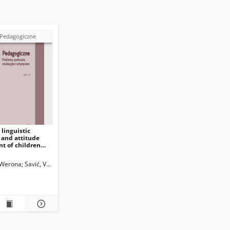
 Pedagogiczne
 linguistic
 and attitude
t of children
glish as a foreign
 inclusive classes
, Werona
Savić, Vera
Matyjas, Bożena. Red.