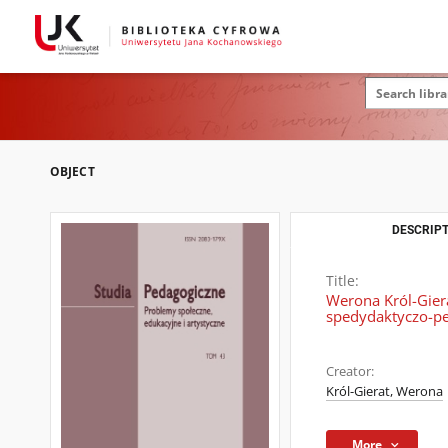
OBJECT
DESCRIPT
Title:
Werona Król-Giera
spedydaktyczo-p
Creator:
Król-Gierat, Werona
More