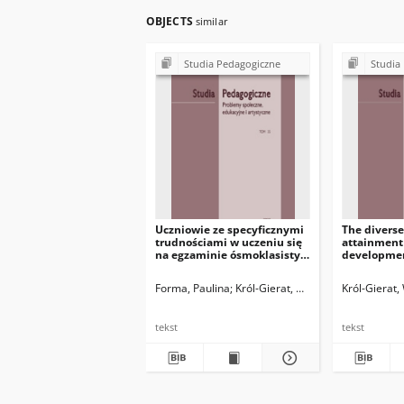
OBJECTS
similar
Studia Pedagogiczne
Studia
Uczniowie ze specyficznymi
The diverse
trudnościami w uczeniu się
attainment
na egzaminie ósmoklasisty z
developmen
języka obcego
learning En
language in
Forma, Paulina
Król-Gierat, Werona
Król-Gierat
tekst
tekst