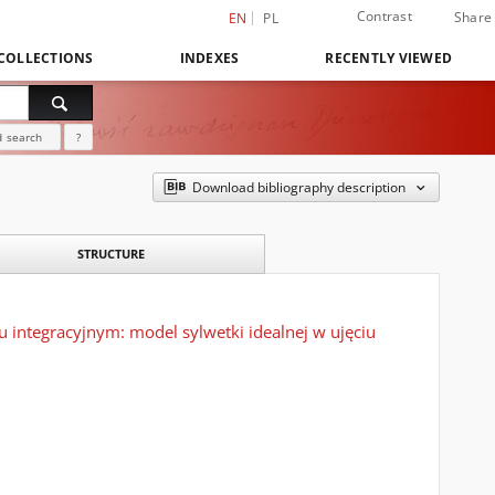
Contrast
Share
EN
PL
COLLECTIONS
INDEXES
RECENTLY VIEWED
 search
?
Download bibliography description
STRUCTURE
u integracyjnym: model sylwetki idealnej w ujęciu