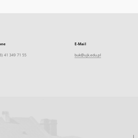
one
E-Mail
8) 41 349 71 55
buk@ujk.edu.pl