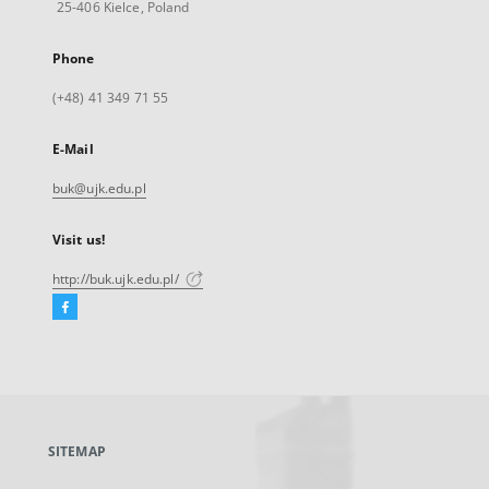
25-406 Kielce, Poland
Phone
(+48) 41 349 71 55
E-Mail
buk@ujk.edu.pl
Visit us!
http://buk.ujk.edu.pl/
Facebook
External
link,
will
open
in
a
SITEMAP
new
tab