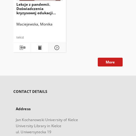
Lekcje z pandemii.
Doświadczenia
kryzysowej edukacji
zdalnej a inicjowanie
transformatywnego
Maciejewska, Monika
uczenia się studentów
tekst
More
CONTACT DETAILS
Address
Jan Kochanowski University of Kielce
University Library in Kielce
ul. Uniwersytecka 19