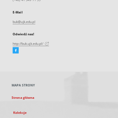
E-Mail
buk@ujk.edu.pl
Odwiedź nas!
http://buk.ujk.edu.pl/
Facebook
Link
zewnętrzny,
otworzy
się
w
nowej
MAPA STRONY
karcie
Strona główna
Kolekcje