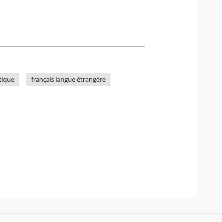
stique
français langue étrangère