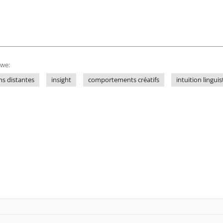
owe:
ns distantes
insight
comportements créatifs
intuition lingui