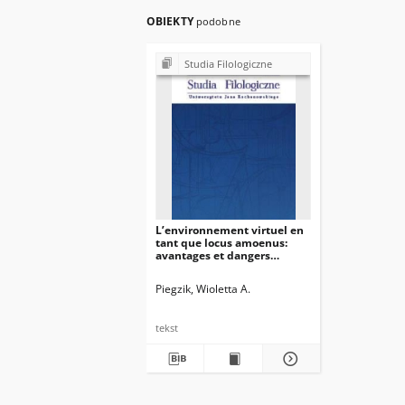
OBIEKTY
podobne
Studia Filologiczne
L’environnement virtuel en
tant que locus amoenus:
avantages et dangers
présentés depuis la
perspective de la didactique
Piegzik, Wioletta A.
des langues étrangères
tekst