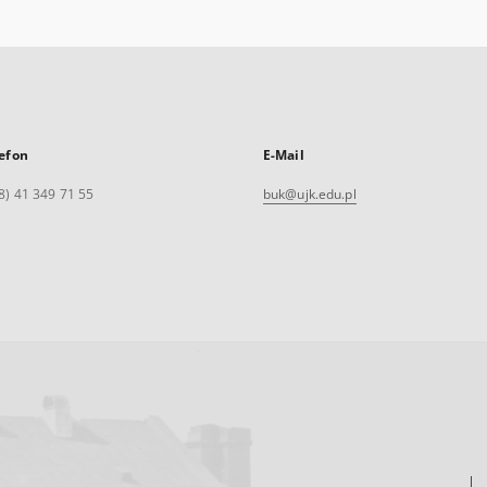
efon
E-Mail
8) 41 349 71 55
buk@ujk.edu.pl