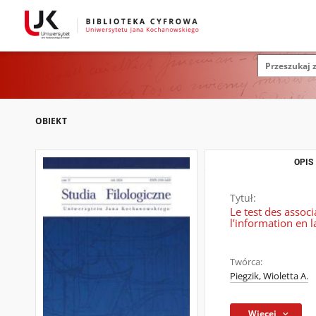
OBIEKT
OPIS
Tytuł:
Le test des assoc
l’information en l
Twórca:
Piegzik, Wioletta A.
Więcej