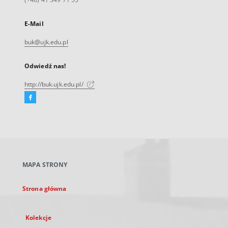
E-Mail
buk@ujk.edu.pl
Odwiedź nas!
http://buk.ujk.edu.pl/
Facebook
Link
zewnętrzny,
otworzy
się
w
nowej
MAPA STRONY
karcie
Strona główna
Kolekcje