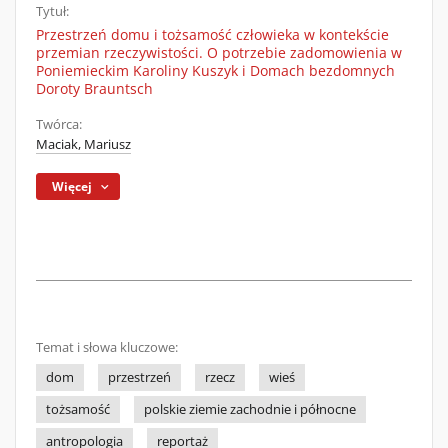
Tytuł:
Przestrzeń domu i tożsamość człowieka w kontekście
przemian rzeczywistości. O potrzebie zadomowienia w
Poniemieckim Karoliny Kuszyk i Domach bezdomnych
Doroty Brauntsch
Twórca:
Maciak, Mariusz
Więcej
Temat i słowa kluczowe:
dom
przestrzeń
rzecz
wieś
tożsamość
polskie ziemie zachodnie i północne
antropologia
reportaż