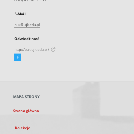
E-Mail
buk@ujk.edu.pl
Odwiedź nas!
http://buk.ujk.edu.pl/
Facebook
Link
zewnętrzny,
otworzy
się
w
nowej
MAPA STRONY
karcie
Strona główna
Kolekcje