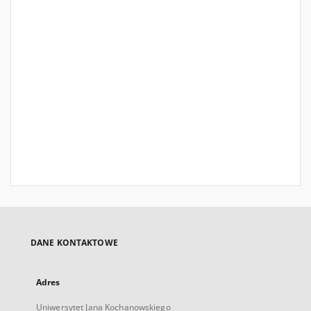
DANE KONTAKTOWE
Adres
Uniwersytet Jana Kochanowskiego