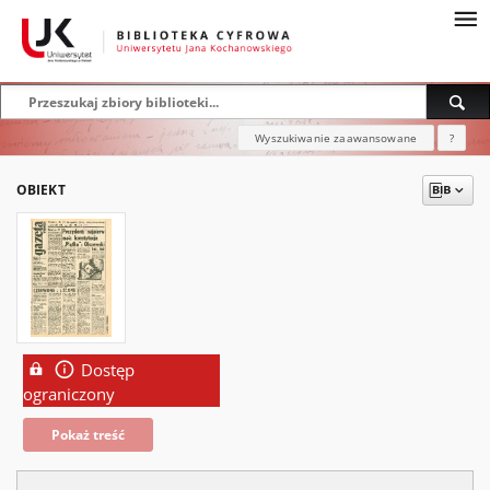
Wyszukiwanie zaawansowane
?
OBIEKT
Dostęp
ograniczony
Pokaż treść