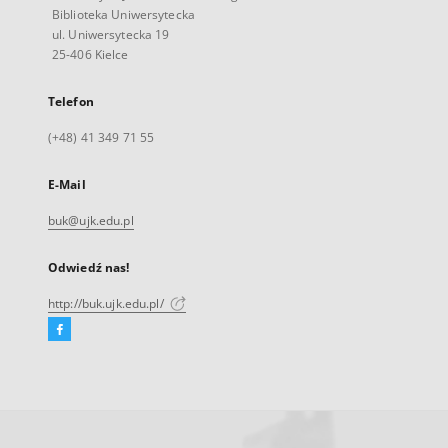
Biblioteka Uniwersytecka
ul. Uniwersytecka 19
25-406 Kielce
Telefon
(+48) 41 349 71 55
E-Mail
buk@ujk.edu.pl
Odwiedź nas!
http://buk.ujk.edu.pl/
Facebook
Link
zewnętrzny,
otworzy
się
w
nowej