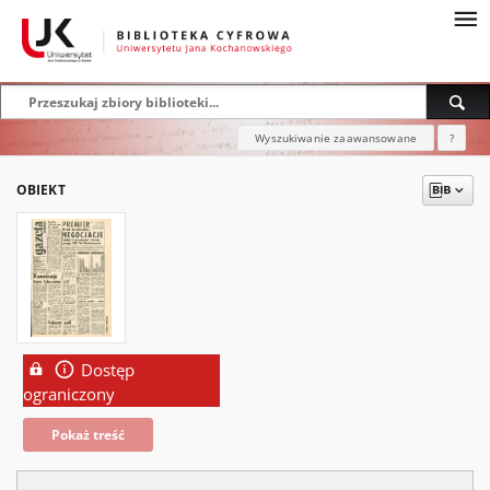
Wyszukiwanie zaawansowane
?
OBIEKT
Dostęp
ograniczony
Pokaż treść