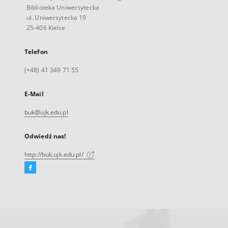
Biblioteka Uniwersytecka
ul. Uniwersytecka 19
25-406 Kielce
Telefon
(+48) 41 349 71 55
E-Mail
buk@ujk.edu.pl
Odwiedź nas!
http://buk.ujk.edu.pl/
Facebook
Link
zewnętrzny,
otworzy
się
w
nowej