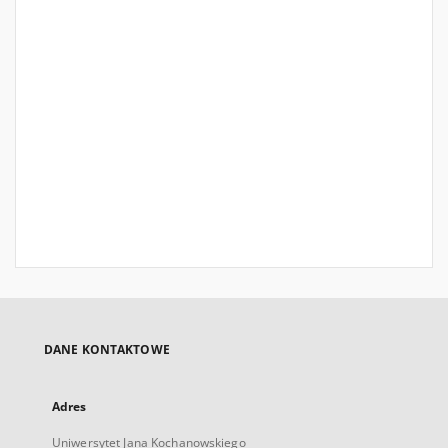
DANE KONTAKTOWE
Adres
Uniwersytet Jana Kochanowskiego