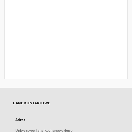
DANE KONTAKTOWE
Adres
Uniwersytet Jana Kochanowskiego