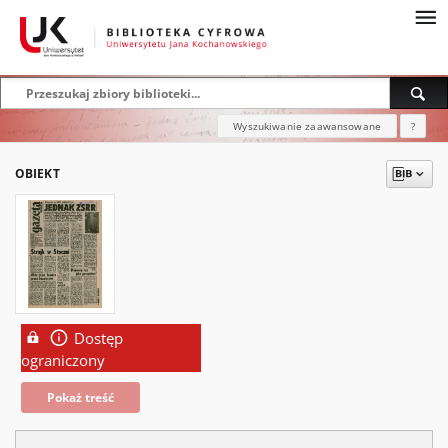
Wyszukiwanie zaawansowane
?
OBIEKT
Dostęp
ograniczony
Pokaż treść