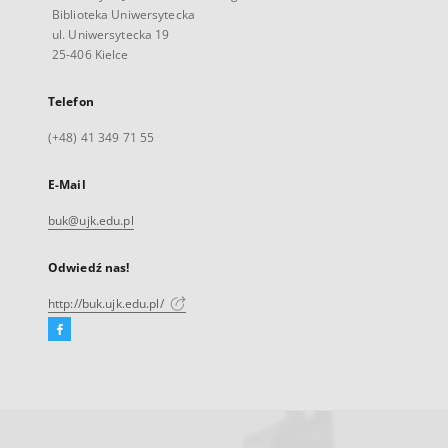
Biblioteka Uniwersytecka
ul. Uniwersytecka 19
25-406 Kielce
Telefon
(+48) 41 349 71 55
E-Mail
buk@ujk.edu.pl
Odwiedź nas!
http://buk.ujk.edu.pl/
Facebook
Link
zewnętrzny,
otworzy
się
w
nowej