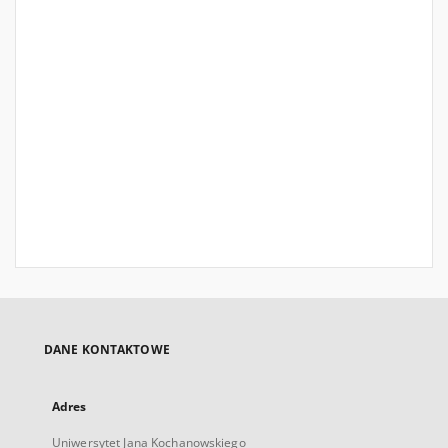
DANE KONTAKTOWE
Adres
Uniwersytet Jana Kochanowskiego