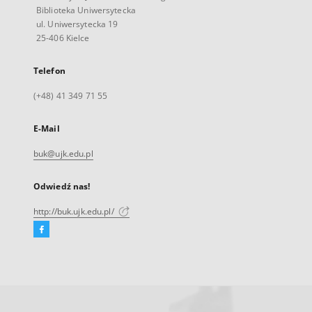
Biblioteka Uniwersytecka
ul. Uniwersytecka 19
25-406 Kielce
Telefon
(+48) 41 349 71 55
E-Mail
buk@ujk.edu.pl
Odwiedź nas!
http://buk.ujk.edu.pl/
Facebook
Link
zewnętrzny,
otworzy
się
w
nowej