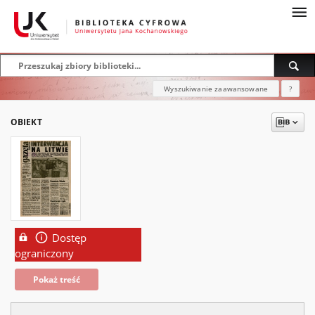
Wyszukiwanie zaawansowane
?
OBIEKT
Dostęp
ograniczony
Pokaż treść