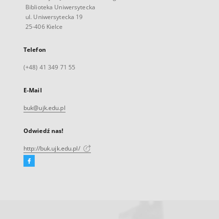
Biblioteka Uniwersytecka
ul. Uniwersytecka 19
25-406 Kielce
Telefon
(+48) 41 349 71 55
E-Mail
buk@ujk.edu.pl
Odwiedź nas!
http://buk.ujk.edu.pl/
Facebook
Link
zewnętrzny,
otworzy
się
w
nowej