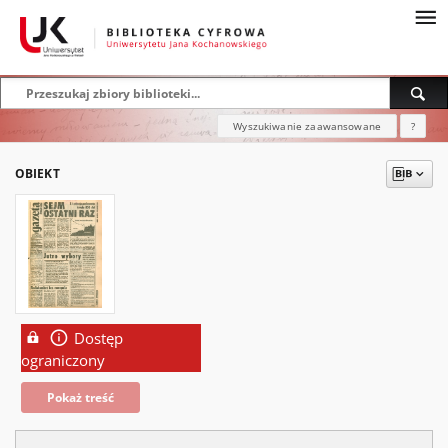
Wyszukiwanie zaawansowane
?
OBIEKT
Dostęp
ograniczony
Pokaż treść