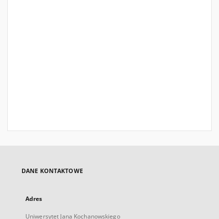
DANE KONTAKTOWE
Adres
Uniwersytet Jana Kochanowskiego