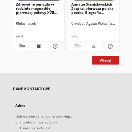
Zdrowotne pericula w
Anna ze Stanisławskich
rodzinie magnackiej
Zbąska, pierwsza polska
pierwszej połowy XVII
poetka. Biografia
wieku w świetle
historyczna.
korespondencji Gabriela
Pielas, Jacek
Chrobot, Agata
Pielas, Jacek
Tęczyńskiego (1575–
1617), wojewody
lubelskiego i jego żony
tekst
tekst
Elżbiety z Radziwiłłów
(1585–1618)
Więcej
DANE KONTAKTOWE
Adres
Uniwersytet Jana Kochanowskiego
Biblioteka Uniwersytecka
ul. Uniwersytecka 19