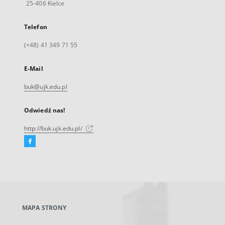
25-406 Kielce
Telefon
(+48) 41 349 71 55
E-Mail
buk@ujk.edu.pl
Odwiedź nas!
http://buk.ujk.edu.pl/
Facebook
Link
zewnętrzny,
otworzy
się
w
nowej
MAPA STRONY
karcie