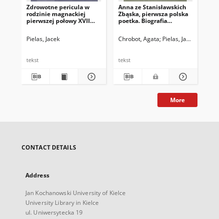
Zdrowotne pericula w
Anna ze Stanisławskich
rodzinie magnackiej
Zbąska, pierwsza polska
pierwszej połowy XVII
poetka. Biografia
wieku w świetle
historyczna.
korespondencji Gabriela
Pielas, Jacek
Chrobot, Agata
Pielas, Jacek
Tęczyńskiego (1575–
1617), wojewody
lubelskiego i jego żony
tekst
tekst
Elżbiety z Radziwiłłów
(1585–1618)
More
CONTACT DETAILS
Address
Jan Kochanowski University of Kielce
University Library in Kielce
ul. Uniwersytecka 19