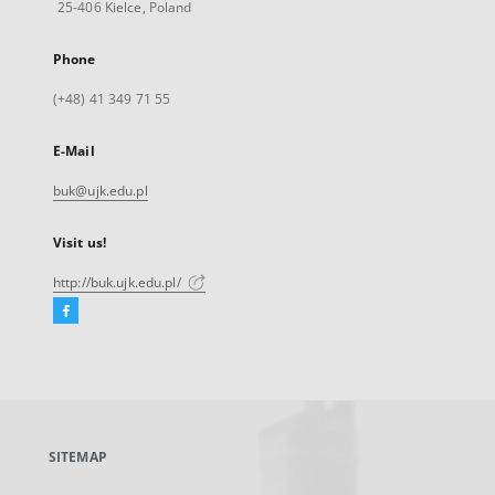
25-406 Kielce, Poland
Phone
(+48) 41 349 71 55
E-Mail
buk@ujk.edu.pl
Visit us!
http://buk.ujk.edu.pl/
Facebook
External
link,
will
open
in
a
SITEMAP
new
tab