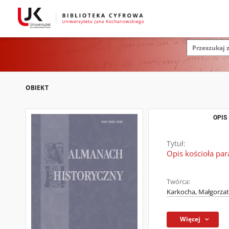
OBIEKT
OPIS
Tytuł:
Opis kościoła pa
Twórca:
Karkocha, Małgorza
Więcej