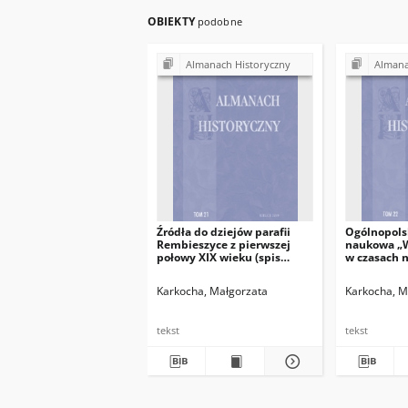
OBIEKTY
podobne
Almanach Historyczny
Almana
Źródła do dziejów parafii
Ogólnopols
Rembieszyce z pierwszej
naukowa „W
połowy XIX wieku (spis
w czasach 
funduszu plebanii i protokół
Dyplomacja
wizytacji dziekańskiej)
wewnętrzne
Karkocha, Małgorzata
Karkocha, M
październik
tekst
tekst