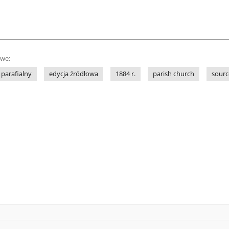
owe:
 parafialny
edycja źródłowa
1884 r.
parish church
sourc