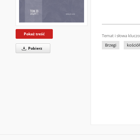
Pokaż treść
Temat i słowa klucz
Brzegi
kościół
Pobierz