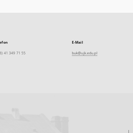
efon
E-Mail
8) 41 349 71 55
buk@ujk.edu.pl