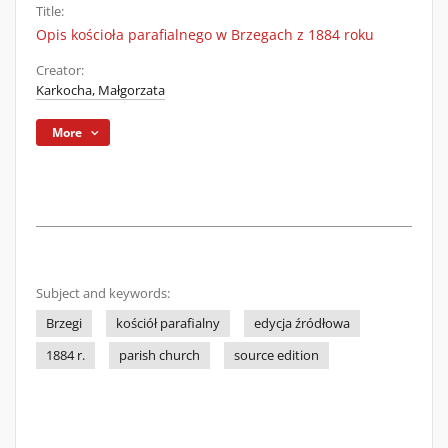
Title:
Opis kościoła parafialnego w Brzegach z 1884 roku
Creator:
Karkocha, Małgorzata
More
Subject and keywords:
Brzegi
kościół parafialny
edycja źródłowa
1884 r.
parish church
source edition