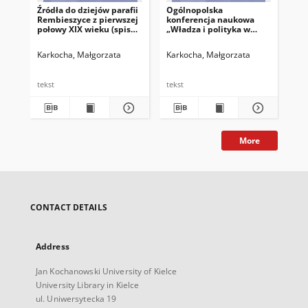
Źródła do dziejów parafii
Ogólnopolska
Rembieszyce z pierwszej
konferencja naukowa
połowy XIX wieku (spis
„Władza i polityka w
funduszu plebanii i
czasach nowożytnych.
protokół wizytacji
Dyplomacja i sprawy
Karkocha, Małgorzata
Karkocha, Małgorzata
dziekańskiej)
wewnętrzne”, Łódź, 10–11
października 2019 roku
tekst
tekst
More
CONTACT DETAILS
Address
Jan Kochanowski University of Kielce
University Library in Kielce
ul. Uniwersytecka 19