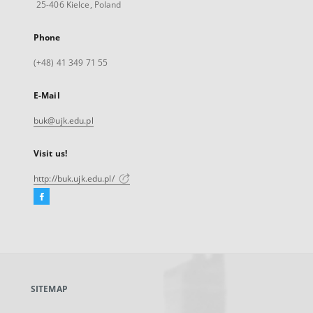
25-406 Kielce, Poland
Phone
(+48) 41 349 71 55
E-Mail
buk@ujk.edu.pl
Visit us!
http://buk.ujk.edu.pl/
Facebook
External
link,
will
open
in
a
SITEMAP
new
tab