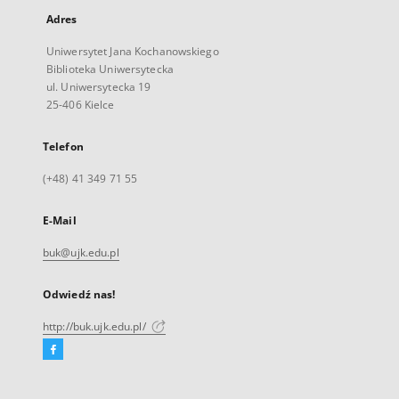
Adres
Uniwersytet Jana Kochanowskiego
Biblioteka Uniwersytecka
ul. Uniwersytecka 19
25-406 Kielce
Telefon
(+48) 41 349 71 55
E-Mail
buk@ujk.edu.pl
Odwiedź nas!
http://buk.ujk.edu.pl/
Facebook
Link
zewnętrzny,