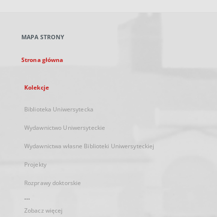
otworzy
się
w
nowej
MAPA STRONY
karcie
Strona główna
Kolekcje
Biblioteka Uniwersytecka
Wydawnictwo Uniwersyteckie
Wydawnictwa własne Biblioteki Uniwersyteckiej
Projekty
Rozprawy doktorskie
...
Zobacz więcej