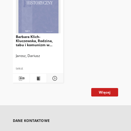
Barbara Klich-
Kluczewska, Rodzina,
tabu i komunizm w
Polsce 1956–1989,
Kraków: Wydawnictwo
Jarosz, Dariusz
LIBRON – Filip Lohner,
2015, ss. 295
tekst
Więcej
DANE KONTAKTOWE