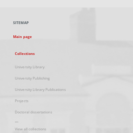
will
open
in
a
SITEMAP
new
tab
Main page
Collections
University Library
University Publishing
University Library Publications
Projects
Doctoral dissertations
...
View all collections