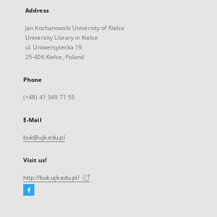
Address
Jan Kochanowski University of Kielce
University Library in Kielce
ul. Uniwersytecka 19
25-406 Kielce, Poland
Phone
(+48) 41 349 71 55
E-Mail
buk@ujk.edu.pl
Visit us!
http://buk.ujk.edu.pl/
Facebook
External
link,