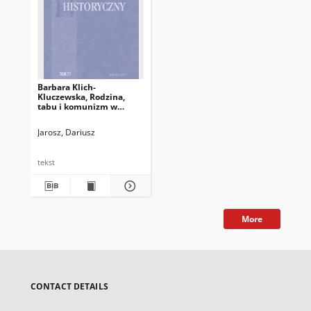
Barbara Klich-
Kluczewska, Rodzina,
tabu i komunizm w
Polsce 1956–1989,
Kraków: Wydawnictwo
Jarosz, Dariusz
LIBRON – Filip Lohner,
2015, ss. 295
tekst
More
CONTACT DETAILS