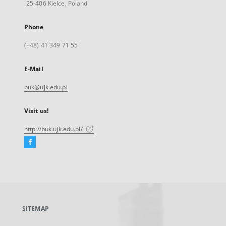
25-406 Kielce, Poland
Phone
(+48) 41 349 71 55
E-Mail
buk@ujk.edu.pl
Visit us!
http://buk.ujk.edu.pl/
Facebook
External
link,
will
open
in
a
SITEMAP
new
tab