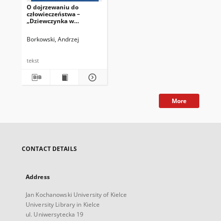
O dojrzewaniu do
człowieczeństwa –
„Dziewczynka w
zielonym sweterku”
Krystyny Chiger oraz „W
Borkowski, Andrzej
ciemności” Agnieszki
Holland
tekst
More
CONTACT DETAILS
Address
Jan Kochanowski University of Kielce
University Library in Kielce
ul. Uniwersytecka 19