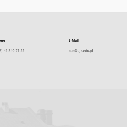
one
E-Mail
8) 41 349 71 55
buk@ujk.edu.pl