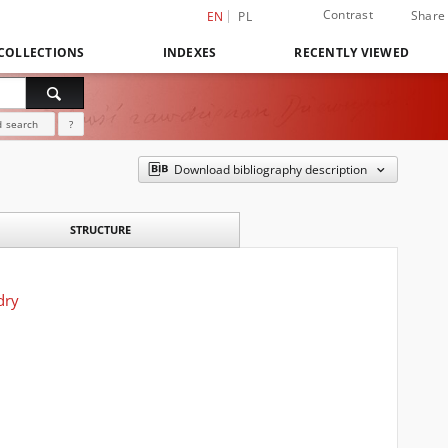
Contrast
Share
EN
PL
COLLECTIONS
INDEXES
RECENTLY VIEWED
 search
?
Download bibliography description
STRUCTURE
dry