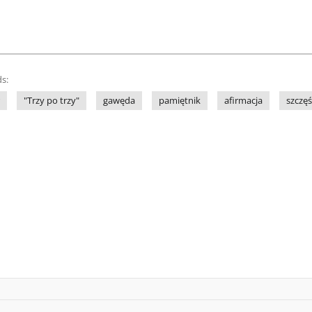
s:
"Trzy po trzy"
gawęda
pamiętnik
afirmacja
szczęś