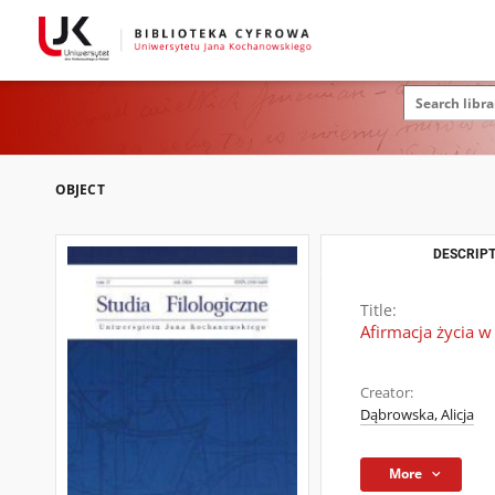
OBJECT
DESCRIPT
Title:
Afirmacja życia w
Creator:
Dąbrowska, Alicja
More