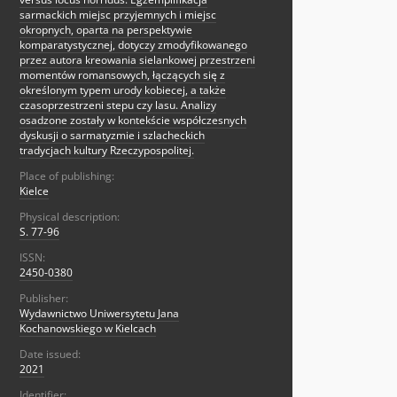
sarmackich miejsc przyjemnych i miejsc
okropnych, oparta na perspektywie
komparatystycznej, dotyczy zmodyfikowanego
przez autora kreowania sielankowej przestrzeni
momentów romansowych, łączących się z
określonym typem urody kobiecej, a także
czasoprzestrzeni stepu czy lasu. Analizy
osadzone zostały w kontekście współczesnych
dyskusji o sarmatyzmie i szlacheckich
tradycjach kultury Rzeczypospolitej.
Place of publishing:
Kielce
Physical description:
S. 77-96
ISSN:
2450-0380
Publisher:
Wydawnictwo Uniwersytetu Jana
Kochanowskiego w Kielcach
Date issued:
2021
Identifier: