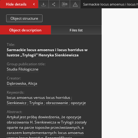
Hide details
Object structure
Object description
Files list
Title:
Sarmackie locus amoenus i locus horridus w
lustrze „Trylogii” Henryka Sienkiewicza
Group publication title:
Studia Filologiczne
Creator:
Dąbrowska, Alicja
Keywords:
locus amoenus versus locus horridus
;
Sienkiewicz
;
Trylogia
;
obrazowanie
;
opozycje
Abstract:
Artykuł jest próbą dowiedzenia, że opozycje
obrazowania H. Sienkiewicza w Trylogii zostały
oparte na parze toposów przeciwstawnych, a
zarazem komplementarnych: locus amoenus
versus locus horridus. Egzemplifikacja