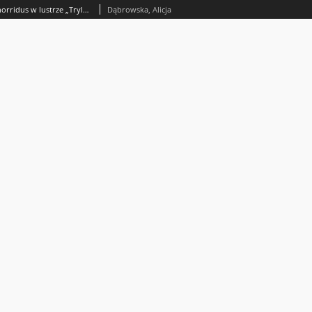
Sarmackie locus amoenus i locus horridus w lustrze „Trylogii” Henryka Sienkiewicza
Dąbrowska, Alicja