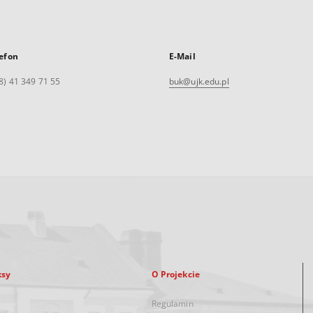
efon
E-Mail
8) 41 349 71 55
buk@ujk.edu.pl
ksy
O Projekcie
Regulamin