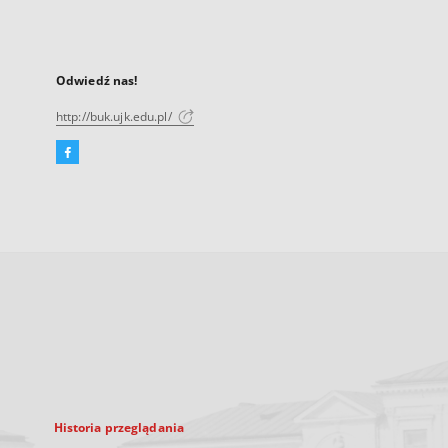
Odwiedź nas!
http://buk.ujk.edu.pl/
Facebook
Link
zewnętrzny,
otworzy
się
w
nowej
karcie
Historia przeglądania