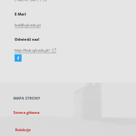
E-Mail
buk@ujk.edu.pl
Odwiedź nas!
http://buk.ujk.edu.pl/
Facebook
Link
zewnętrzny,
otworzy
się
w
nowej
MAPA STRONY
karcie
Strona główna
Kolekcje