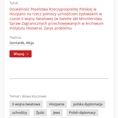
Tytuł:
Działalność Poselstwa Rzeczypospolitej Polskiej w
Hiszpanii na rzecz pomocy uchodźcom żydowskim w
czasie II wojny światowej (w świetle akt Ministerstwa
Spraw Zagranicznych przechowywanych w Archiwum
Instytutu Hoovera). Zarys problemu
Twórca:
Gontarek, Alicja
Więcej
Temat i słowa kluczowe:
II wojna światowa
Hiszpania
polska dyplomacja
uchodźcy
Żydzi
Jews
Polish diplomacy