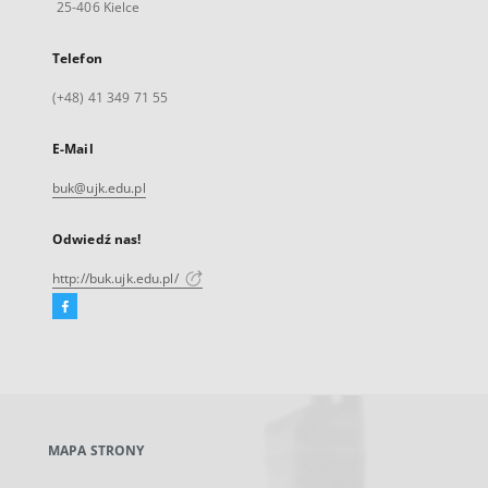
25-406 Kielce
Telefon
(+48) 41 349 71 55
E-Mail
buk@ujk.edu.pl
Odwiedź nas!
http://buk.ujk.edu.pl/
Facebook
Link
zewnętrzny,
otworzy
się
w
nowej
MAPA STRONY
karcie