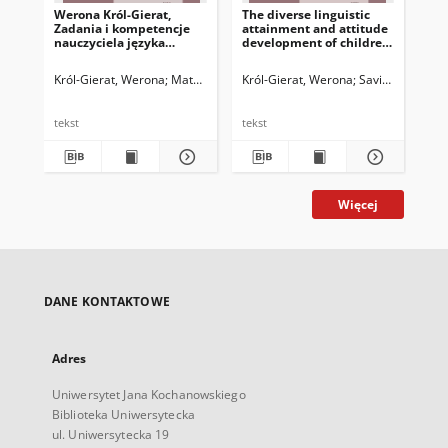
Werona Król-Gierat,
The diverse linguistic
Soc
Zadania i kompetencje
attainment and attitude
sit
nauczyciela języka
development of children
of 
obcego w kształceniu
learning English as a
pro
integracyjnym: model
foreign language in
an
Król-Gierat, Werona
Matyjas, Bożena. Red.
Król-Gierat, Werona
Savić, Vera
Mat
For
sylwetki idealnej w
inclusive classes
ujęciu spedydaktyczo-
pedeutologicznym
tekst
tekst
tek
Więcej
DANE KONTAKTOWE
Adres
Uniwersytet Jana Kochanowskiego
Biblioteka Uniwersytecka
ul. Uniwersytecka 19