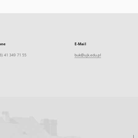
one
E-Mail
8) 41 349 71 55
buk@ujk.edu.pl