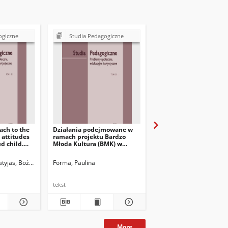
ogiczne
Studia Pedagogiczne
Studia Pedagogiczn
ach to the
Działania podejmowane w
Odnowienie doktoratu
 attitudes
ramach projektu Bardzo
mistrza polskiej pedag
d child.
Młoda Kultura (BMK) w
profesora Tadeusza Pi
. John Paul
regionie świętokrzyskim i
(29 kwietnia 2022,
ich wpływ na wzrost
Warszawa, Polska)
tyjas, Bożena. Red.
Forma, Paulina
Forma, Paulina
kompetencji młodego
pokolenia
tekst
tekst
More