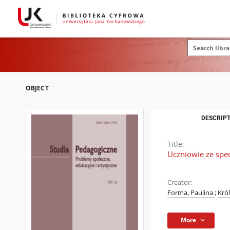
OBJECT
DESCRIPT
Title:
Uczniowie ze spe
Creator:
Forma, Paulina
;
Kró
More