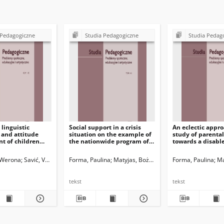
 Pedagogiczne
Studia Pedagogiczne
Studia Pedag
 linguistic
Social support in a crisis
An eclectic appro
 and attitude
situation on the example of
study of parental
t of children
the nationwide program of
towards a disable
glish as a foreign
psychological and
The context of St
 inclusive classes
pedagogical support
II
, Werona
Savić, Vera
Matyjas, Bożena. Red.
Forma, Paulina
Matyjas, Bożena. Red.
Forma, Paulina
Ma
tekst
tekst