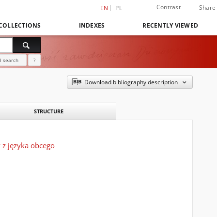
Contrast
Share
EN
PL
COLLECTIONS
INDEXES
RECENTLY VIEWED
 search
?
Download bibliography description
STRUCTURE
 z języka obcego