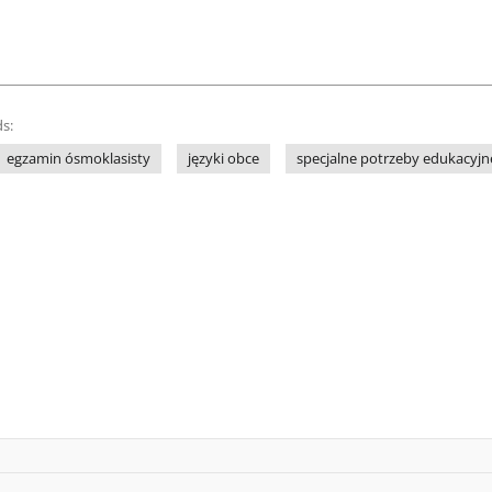
s:
egzamin ósmoklasisty
języki obce
specjalne potrzeby edukacyjn