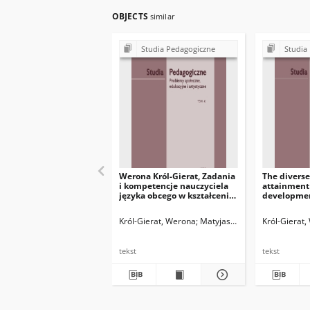
OBJECTS
similar
Studia Pedagogiczne
Studia
Werona Król-Gierat, Zadania
The diverse
i kompetencje nauczyciela
attainment
języka obcego w kształceniu
developmen
integracyjnym: model
learning En
sylwetki idealnej w ujęciu
language in
Król-Gierat, Werona
Matyjas, Bożena. Red.
Król-Gierat
spedydaktyczo-
pedeutologicznym
tekst
tekst