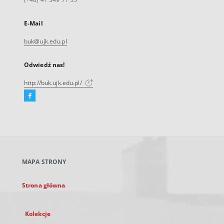
E-Mail
buk@ujk.edu.pl
Odwiedź nas!
http://buk.ujk.edu.pl/
Facebook
Link
zewnętrzny,
otworzy
się
w
nowej
MAPA STRONY
karcie
Strona główna
Kolekcje