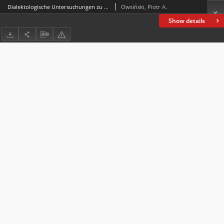
Dialektologische Untersuchungen zu einem Krakauer Testament aus dem 16. Jahrhundert
Owsiński, Piotr A.
Show details