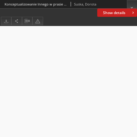
Konceptualizowanie Innego w prasie okresu przedsolidarnościowego (1978-1980). Od stereotypu wroga do oponenta politycznego
Suska, Dorota
Show details