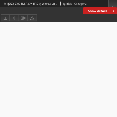
MIĘDZY ŻYCIEM A ŚMIERCIĄ Wiersz Lucjana Rydla [W promienne, słońcem złote rano] wobec obrazu Jacka Malczewskiego
Igliński, Grzegorz
Show details