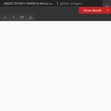
MIĘDZY ŻYCIEM A ŚMIERCIĄ Wiersz Lucjana Rydla [W promienne, słońcem złote rano] wobec obrazu Jacka Malczewskiego
Igliński, Grzegorz
Show details