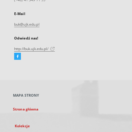
E-Mail
buk@ujk.edu.pl
Odwiedź nas!
http://buk.ujk.edu.pl/
Facebook
Link
zewnętrzny,
otworzy
się
w
nowej
MAPA STRONY
karcie
Strona główna
Kolekcje