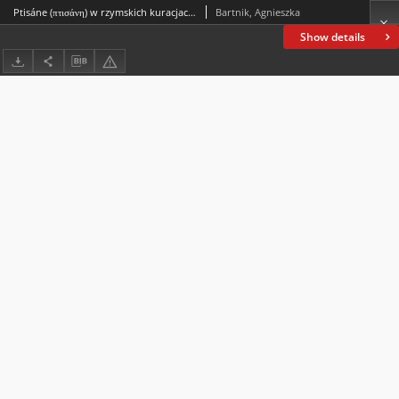
Ptisáne (πτισάνη) w rzymskich kuracjach weterynaryjnych
Bartnik, Agnieszka
Show details