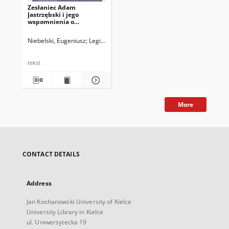
Zesłaniec Adam
Jastrzębski i jego
wspomnienia o
powstaniunad Bajkałem
1866 roku
Niebelski, Eugeniusz
Legieć, Jacek. Red.
tekst
More
CONTACT DETAILS
Address
Jan Kochanowski University of Kielce
University Library in Kielce
ul. Uniwersytecka 19