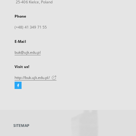
25-406 Kielce, Poland
Phone
(+48) 41 349 71 55
E-Mail
buk@ujk.edu.pl
Visit us!
http://buk.ujk.edu.pl/
Facebook
External
link,
will
open
in
a
SITEMAP
new
tab