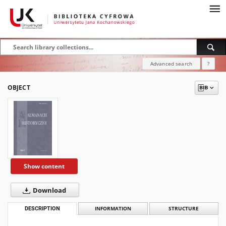
Advanced search
?
OBJECT
Show content
Download
DESCRIPTION
INFORMATION
STRUCTURE