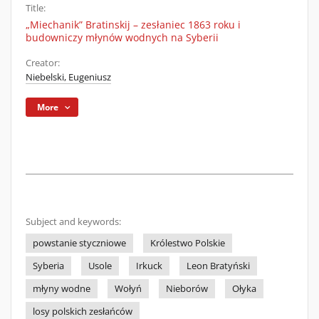
Title:
„Miechanik” Bratinskij – zesłaniec 1863 roku i
budowniczy młynów wodnych na Syberii
Creator:
Niebelski, Eugeniusz
More
Subject and keywords:
powstanie styczniowe
Królestwo Polskie
Syberia
Usole
Irkuck
Leon Bratyński
młyny wodne
Wołyń
Nieborów
Ołyka
losy polskich zesłańców