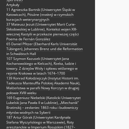
Artykuły
11 Agnieszka Bartnik (Uniwersytet Śląski w
Katowicach), Ptisáne (πτισάνη) w rzymskich
kuracjach weterynaryjnych
37 Mateusz Jezuit (Uniwersytet Marii Curie-
Skłodowskiej w Lublinie), Kontekst wojen XIII-
wiecznej Kastylii w przekazie pierwszej części
Poema de Fernán González
65 Daniel Pfitzer (Eberhard Karls Universität
Tübingen), Johannes Brenz und die Reformation
in Schwäbisch Hall
107 Szymon Kazusek (Uniwersytet Jana
Kochanowskiego w Kielcach), Rzeka, ludzie i
towary. Z dziejów Wisły i spławu wiślanego w
rejonie Krakowa w latach 1674–1700
139 Konrad Kołodziejczyk (Instytut Historii im.
Tadeusza Manteuffla Polskiej Akademii Nauk),
Małżeństwa w parafii Nowy Korczyn w drugiej
połowie XVIII wieku
169 Eugeniusz Niebelski (Katolicki Uniwersytet
Lubelski Jana Pawła II w Lublinie), „Miechanik”
Bratinskij – zesłaniec 1863 roku i budowniczy
młynów wodnych na Syberii
187 Artur Górak (Uniwersytet Kardynała
Stefana Wyszyńskiego w Warszawie), Roty
aresztanckie w Imperium Rosyjskim (1827–