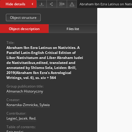
Hide details
Object structure
Object description
Files list
Title:
Abraham Ibn Ezra Latinus on Nativities. A
Parallel Latin-English Critical Edition of
Liber Nativitatum and Liber Abraham Iudei
de Nativitatibus,edited, translated and
annotated by Shlomo Sela, Leiden: Brill,
2019(Abraham Ibn Ezra’s Astrological
Writings, vol. 6), ss. xiv + 564
Group publication title:
Almanach Historyczny
Creator:
Konarska-Zimnicka, Sylwia
Contributor:
Legieć, Jacek. Red.
Table of contents:
Spis treści