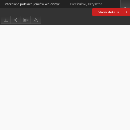
Interakcje polskich jeńców wojennych z Japończykami w czasiewojny rosyjsko-japońskiej
Pierściński, Krzysztof
Show details