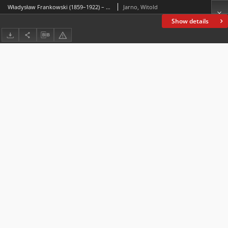
Władysław Frankowski (1859–1922) – zarys biografii generała armiirosyjskiej i Wojska Polskiego
Jarno, Witold
Show details