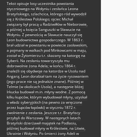
Tekst opisuje losy uczestnika powstania
styczniowego na Wołyniu i zesłańca Leona
Bratyńskiego, szlachcica, którego ród wywodził
się z Królestwa Polskiego; ojciec Michał
związany był pracą u Radziwiłłów w Nieborowie,
a później u księcia Sanguszki w Sławucie na
Wołyniu. Z pewnością w Sławucie nauczył się
Leon budownictwa gospodarczego. W 1863 r.
brał udział w powstaniu w powiecie zasławskim,
a pojmany w walkach pod Minkowcami w maju,
został w Żytomierzu t.r. skazany na katorgę na
Syberii. Na zesłaniu towarzyszyła mu
dobrowolnie żona Adela; w końcu 1864 r.
znaleźli się obydwoje na katordze w Usolu nad
Angarą; Leon dorabiał tam na życie rysowaniem
(jego prace nie są jednakże znane). Później w
Telmie (w okolicach Usola), a następnie bliżej
Irkucka budował m.in. młyny wodne. Z pomocą
kilku kupców, którym wybudował młyny, uzyskał
u władz syberyjskich (na pewno za wręczone
przez kupców łapówki) w styczniu 1872 r.
zwolnienie z zesłania. Jeszcze t.r. Bratyńscy
przybyli do Warszawy. W następnych latach
Bratyński dzierżawił majątek na Podlasiu,
później budował młyny w Królestwie, na Litwie,
Ukrainie i Wołyniu. Po śmierci żony Adeli w