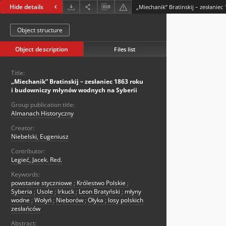
Hide details
Object structure
Object description
Files list
Title:
„Miechanik” Bratinskij – zesłaniec 1863 roku
i budowniczy młynów wodnych na Syberii
Group publication title:
Almanach Historyczny
Creator:
Niebelski, Eugeniusz
Contributor:
Legieć, Jacek. Red.
Keywords:
powstanie styczniowe
;
Królestwo Polskie
;
Syberia
;
Usole
;
Irkuck
;
Leon Bratyński
;
młyny
wodne
;
Wołyń
;
Nieborów
;
Ołyka
;
losy polskich
zesłańców
Abstract: