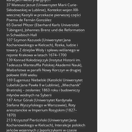
37 Mateusz Jezuit (Uniwersytet Marii Curie-
Skłodowskiej w Lublinie), Kontekst wojen XIII-
wiecznej Kastylii w przekazie pierwszej części
Poema de Fernán González
65 Daniel Pfitzer (Eberhard Karls Universität
Tübingen), Johannes Brenz und die Reformation
in Schwäbisch Hall
107 Szymon Kazusek (Uniwersytet Jana
Kochanowskiego w Kielcach), Rzeka, ludzie i
towary. Z dziejów Wisły i spławu wiślanego w
rejonie Krakowa w latach 1674–1700
139 Konrad Kołodziejczyk (Instytut Historii im.
Tadeusza Manteuffla Polskiej Akademii Nauk),
Małżeństwa w parafii Nowy Korczyn w drugiej
połowie XVIII wieku
169 Eugeniusz Niebelski (Katolicki Uniwersytet
Lubelski Jana Pawła II w Lublinie), „Miechanik”
Bratinskij – zesłaniec 1863 roku i budowniczy
młynów wodnych na Syberii
187 Artur Górak (Uniwersytet Kardynała
Stefana Wyszyńskiego w Warszawie), Roty
aresztanckie w Imperium Rosyjskim (1827–
1870)
213 Krzysztof Pierściński (Uniwersytet Jana
Kochanowskiego w Kielcach), Interakcje polskich
jeńców wojennych z Japończykami w czasie