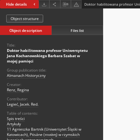
Hide details
Object structure
Object description
Files list
Title:
Doktor habilitowana profesor Uniwersytetu
Jana Kochanowskiego Barbara Szabat w
mojej pamięci
Group publication title:
Almanach Historyczny
Creator:
Renz, Regina
Contributor:
Legieć, Jacek. Red.
Table of contents:
Spis treści
Artykuły
11 Agnieszka Bartnik (Uniwersytet Śląski w
Katowicach), Ptisáne (πτισάνη) w rzymskich
kuracjach weterynaryjnych