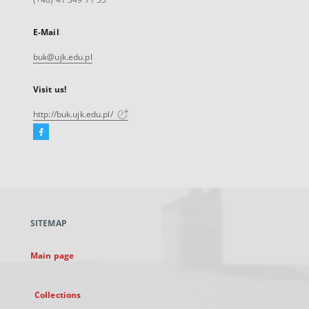
E-Mail
buk@ujk.edu.pl
Visit us!
http://buk.ujk.edu.pl/
Facebook
External
link,
will
open
in
a
SITEMAP
new
tab
Main page
Collections