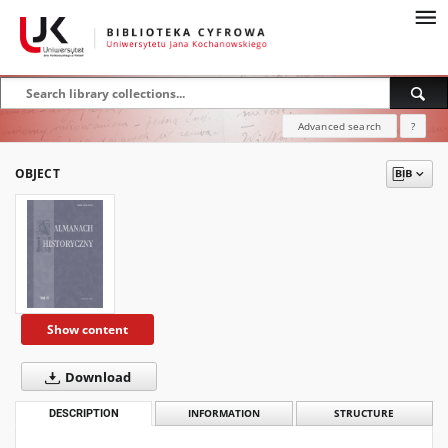
Advanced search
?
OBJECT
Show content
Download
DESCRIPTION
INFORMATION
STRUCTURE