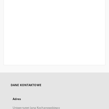
DANE KONTAKTOWE
Adres
Uniwersytet Jana Kochanowskiego