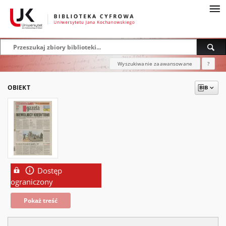
Wyszukiwanie zaawansowane
?
OBIEKT
Dostęp
ograniczony
Pokaż treść