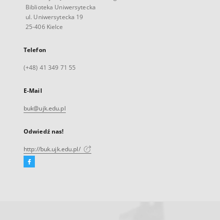
Biblioteka Uniwersytecka
ul. Uniwersytecka 19
25-406 Kielce
Telefon
(+48) 41 349 71 55
E-Mail
buk@ujk.edu.pl
Odwiedź nas!
http://buk.ujk.edu.pl/
Facebook
Link
zewnętrzny,
otworzy
się
w
nowej