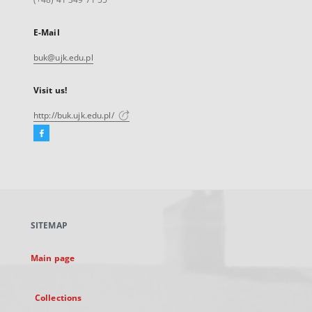
E-Mail
buk@ujk.edu.pl
Visit us!
http://buk.ujk.edu.pl/
Facebook
External
link,
will
open
in
a
SITEMAP
new
tab
Main page
Collections