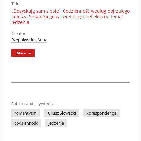
Title:
„Odzyskuję sam siebie”. Codzienność według dojrzałego
Juliusza Słowackiego w świetle jego refleksji na temat
jedzenia
Creator:
Rzepniewska, Anna
More
Subject and keywords:
romantyzm
Juliusz Słowacki
korespondencja
codzienność
jedzenie